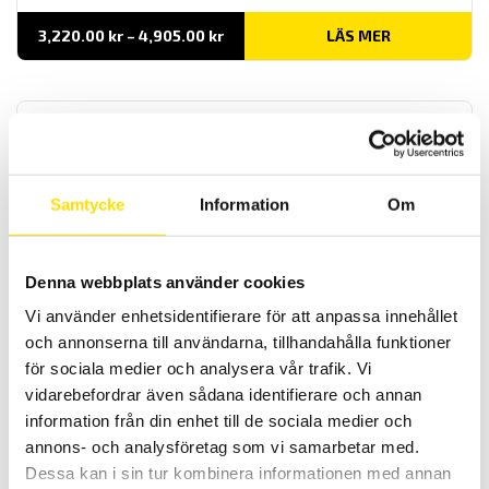
Prisintervall:
3,220.00
kr
–
4,905.00
kr
LÄS MER
3,220.00 kr
till
4,905.00 kr
Samtycke
Information
Om
Batterieliminator för strömtänger
Denna webbplats använder cookies
Batterielimenator för alla Chauvin-Arnoux likströmstänger för typ
Vi använder enhetsidentifierare för att anpassa innehållet
K, E, PAC samt A110 och MA110 och MA200. Med dessa inkopplade
kan längre loggningar utföras med dessa lik- och
och annonserna till användarna, tillhandahålla funktioner
växelströmströmtänger.
för sociala medier och analysera vår trafik. Vi
vidarebefordrar även sådana identifierare och annan
Prisintervall:
535.00
kr
–
1,965.00
kr
LÄS MER
535.00 kr
information från din enhet till de sociala medier och
till
1,965.00 kr
annons- och analysföretag som vi samarbetar med.
Dessa kan i sin tur kombinera informationen med annan