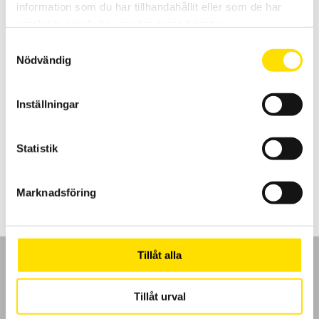
information som du har tillhandahållit eller som de har
samlat in när du har använt deras tjänster.
Samtyckesval
Nödvändig
Strömtänger för oscilloskop AC/DC med BNC
Inställningar
Strömtänger för lik- och växelströmsmätning med hög bandbredd
och mätosäkerhet samt BNC kontakt för inkoppling till oscilloskop
eller andra instrument med BNC-ingång.
Statistik
Prisintervall:
4,970.00
kr
–
6,900.00
kr
LÄS MER
4,970.00 kr
till
Marknadsföring
6,900.00 kr
Tillåt alla
Tillåt urval