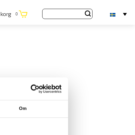
ukorg
0
Om