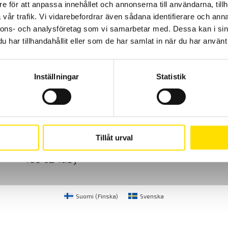
e för att anpassa innehållet och annonserna till användarna, tillh
vår trafik. Vi vidarebefordrar även sådana identifierare och anna
nnons- och analysföretag som vi samarbetar med. Dessa kan i sin
har tillhandahållit eller som de har samlat in när du har använt 
Inställningar
Statistik
Cookies
Klagomål
Kundundersökni
CA Mätsystem AB
08-50 52 68 00
Tillåt urval
Sjöflygvägen 35
info@camatsystem.co
183 62 Täby
Suomi
(
Finska
)
Svenska