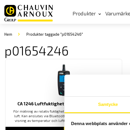
Produkter
Varumärk
Hem
Produkter taggade "p01654246"
p01654246
CA 1246 Luftfuktighet – Temperaturmätare
Samtycke
För mätning av relativ fuktighet, daggpunkt och temperatur på
luft. Kan anslutas via Bluetooth till värmekamera CA1954 för
visning av temperatur och luftfuktighet direkt i dess display.
Denna webbplats använder 