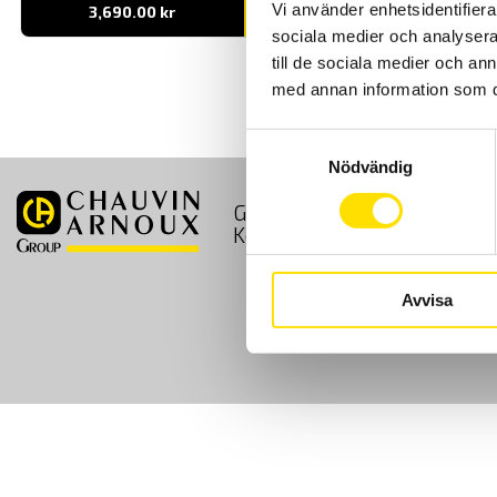
Vi använder enhetsidentifierar
3,690.00
kr
LÄS MER
sociala medier och analysera 
till de sociala medier och a
med annan information som du 
Samtyckesval
Nödvändig
GDPR
Köpvillkor
Kontakt
Avvisa