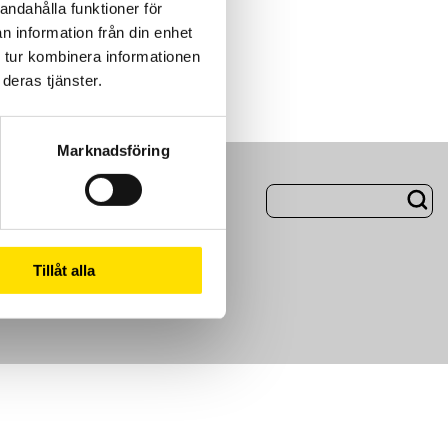
andahålla funktioner för
n information från din enhet
 tur kombinera informationen
deras tjänster.
Marknadsföring
ng
Om Oss
Tillåt alla
m