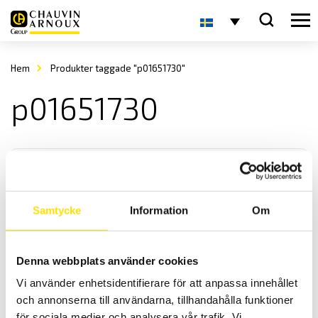
Hem
Produkter taggade "p01651730"
p01651730
Samtycke
Information
Om
CA 1730 Avståndsmätare
Denna webbplats använder cookies
Praktisk laser avståndsmätare för inom- och utomhusbruk med 4-
Vi använder enhetsidentifierare för att anpassa innehållet
raders display och hög kapslingsklass.
och annonserna till användarna, tillhandahålla funktioner
för sociala medier och analysera vår trafik. Vi