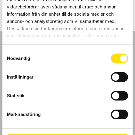
1,190.00
kr
LÄS MER
vidarebefordrar även sådana identifierare och annan
information från din enhet till de sociala medier och
annons- och analysföretag som vi samarbetar med.
Dessa kan i sin tur kombinera informationen med annan
information som du har tillhandahållit eller som de har
samlat in när du har använt deras tjänster.
Samtyckesval
Nödvändig
GDPR
Inställningar
Köpvillkor
Cookies
Statistik
Klagomål
Marknadsföring
Kundundersökning