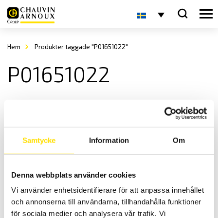
Hem
Produkter taggade "P01651022"
P01651022
Samtycke
Information
Om
Denna webbplats använder cookies
Tillbehör till CA1510
Vi använder enhetsidentifierare för att anpassa innehållet
Tillbehör för inomhuslogger CA1510.
och annonserna till användarna, tillhandahålla funktioner
Prisintervall:
630.00
kr
–
1,810.00
kr
LÄS MER
för sociala medier och analysera vår trafik. Vi
630.00 kr