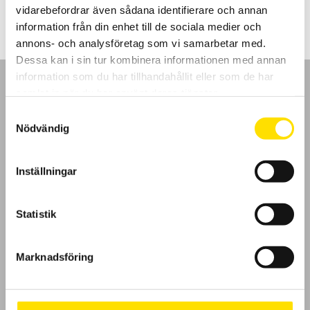
till
vidarebefordrar även sådana identifierare och annan
1,810.00 kr
information från din enhet till de sociala medier och
annons- och analysföretag som vi samarbetar med.
Dessa kan i sin tur kombinera informationen med annan
information som du har tillhandahållit eller som de har
samlat in när du har använt deras tjänster.
Samtyckesval
Nödvändig
GDPR
Inställningar
Köpvillkor
Cookies
Statistik
Klagomål
Marknadsföring
Kundundersökning