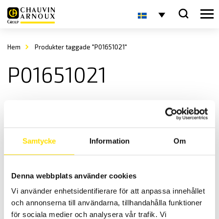
Hem
Produkter taggade "P01651021"
P01651021
Samtycke
Information
Om
Denna webbplats använder cookies
Tillbehör till CA1510
Vi använder enhetsidentifierare för att anpassa innehållet
Tillbehör för inomhuslogger CA1510.
och annonserna till användarna, tillhandahålla funktioner
Prisintervall:
630.00
kr
–
1,810.00
kr
LÄS MER
för sociala medier och analysera vår trafik. Vi
630.00 kr