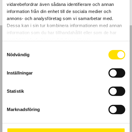
till
vidarebefordrar även sådana identifierare och annan
1,810.00 kr
information från din enhet till de sociala medier och
annons- och analysföretag som vi samarbetar med.
Dessa kan i sin tur kombinera informationen med annan
information som du har tillhandahållit eller som de har
samlat in när du har använt deras tjänster.
Samtyckesval
Nödvändig
GDPR
Inställningar
Köpvillkor
Cookies
Statistik
Klagomål
Marknadsföring
Kundundersökning