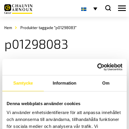
Hem
Produkter taggade "p01298083"
p01298083
Samtycke
Information
Om
Denna webbplats använder cookies
Tillbehör till mätinstrument, mjuka väskor
Vi använder enhetsidentifierare för att anpassa innehållet
Mjuka väskor för alla mätinstrument!
och annonserna till användarna, tillhandahålla funktioner
Prisintervall:
885.00
kr
–
2,320.00
kr
LÄS MER
för sociala medier och analysera vår trafik. Vi
885.00 kr