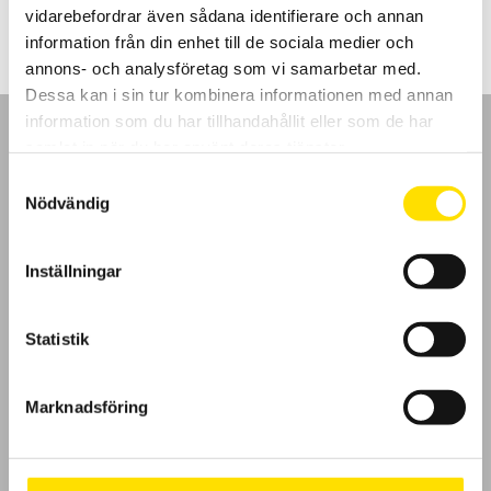
till
vidarebefordrar även sådana identifierare och annan
2,320.00 kr
information från din enhet till de sociala medier och
annons- och analysföretag som vi samarbetar med.
Dessa kan i sin tur kombinera informationen med annan
information som du har tillhandahållit eller som de har
samlat in när du har använt deras tjänster.
Samtyckesval
Nödvändig
GDPR
Inställningar
Köpvillkor
Cookies
Statistik
Klagomål
Marknadsföring
Kundundersökning