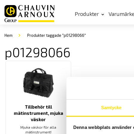
Produkter
Varumärk
Hem
Produkter taggade "p01298066"
p01298066
Tillbehör till
Samtycke
mätinstrument, mjuka
väskor
Denna webbplats använder 
Mjuka väskor för alla
mätinstrument!