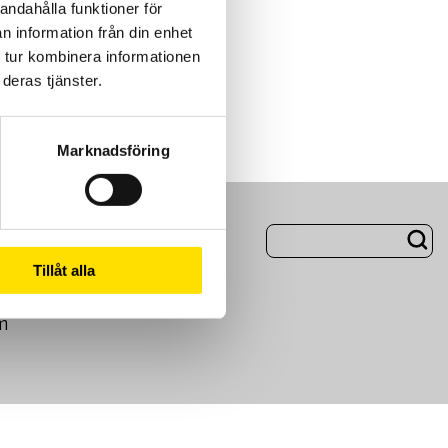
andahålla funktioner för
n information från din enhet
 tur kombinera informationen
deras tjänster.
Marknadsföring
ng
Om Oss
Tillåt alla
m