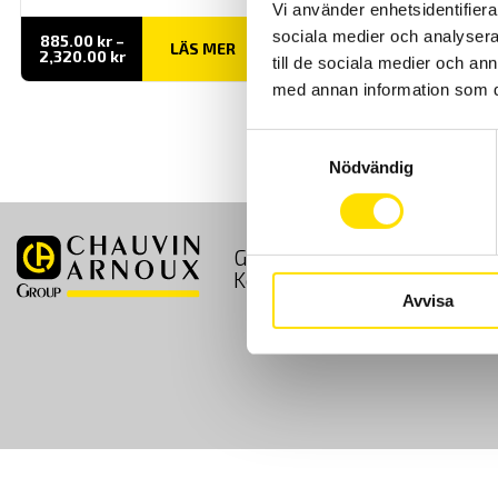
Vi använder enhetsidentifierar
sociala medier och analysera 
885.00
kr
–
LÄS MER
Prisintervall:
2,320.00
kr
till de sociala medier och a
885.00 kr
till
med annan information som du 
2,320.00 kr
Samtyckesval
Nödvändig
GDPR
Köpvillkor
Kontakt
Avvisa