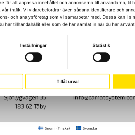
e för att anpassa innehållet och annonserna till användarna, tillh
vår trafik. Vi vidarebefordrar även sådana identifierare och anna
nnons- och analysföretag som vi samarbetar med. Dessa kan i sin
har tillhandahållit eller som de har samlat in när du har använt 
Inställningar
Statistik
Cookies
Klagomål
Kundundersökni
Tillåt urval
CA Mätsystem AB
08-50 52 68 00
Sjöflygvägen 35
info@camatsystem.co
183 62 Täby
Suomi
(
Finska
)
Svenska