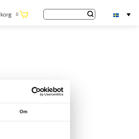
ukorg
0
Om