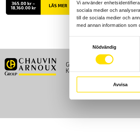
Vi använder enhetsidentifierar
365.00
kr
–
LÄS MER
Prisintervall:
18,160.00
kr
sociala medier och analysera 
365.00 kr
till
till de sociala medier och a
18,160.00 kr
med annan information som du 
Samtyckesval
Nödvändig
GDPR
Köpvillkor
Kontakt
Avvisa