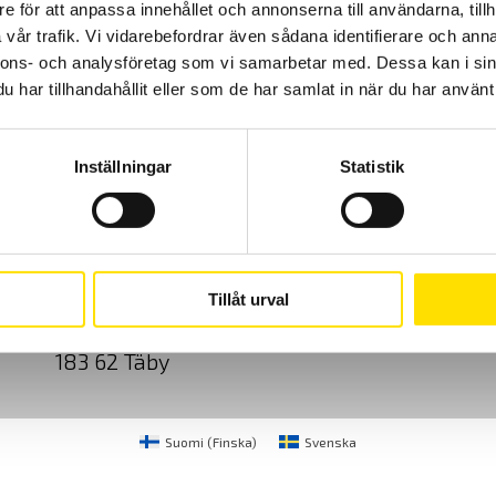
e för att anpassa innehållet och annonserna till användarna, tillh
vår trafik. Vi vidarebefordrar även sådana identifierare och anna
nnons- och analysföretag som vi samarbetar med. Dessa kan i sin
har tillhandahållit eller som de har samlat in när du har använt 
Inställningar
Statistik
Cookies
Klagomål
Kundundersökni
CA Mätsystem AB
08-50 52 68 00
Tillåt urval
Sjöflygvägen 35
info@camatsystem.co
183 62 Täby
Suomi
(
Finska
)
Svenska