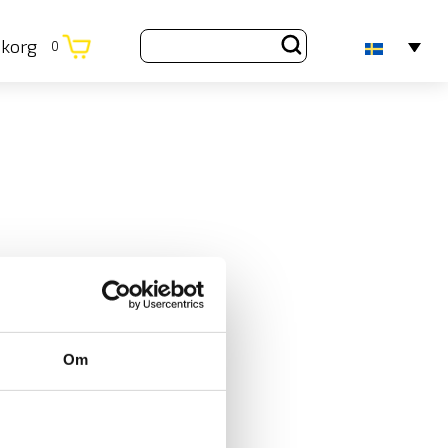
ukorg
0
Om