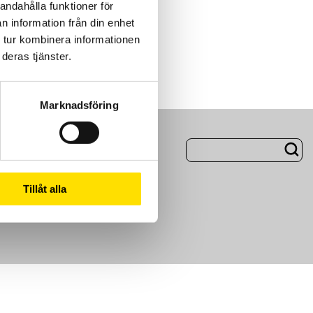
andahålla funktioner för
n information från din enhet
 tur kombinera informationen
deras tjänster.
Marknadsföring
ng
Om Oss
Tillåt alla
m