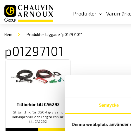
Produkter
Varumärk
Hem
Produkter taggade "p01297101"
p01297101
Tillbehör till CA6292
Samtycke
Strömtång för BSG-läge samt
kelvinprober och längre kablar
till CA6292
Denna webbplats använder 