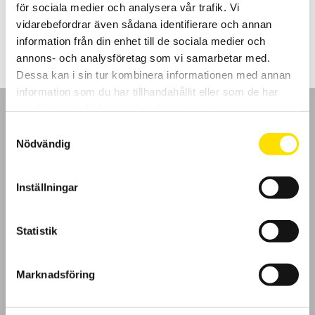
för sociala medier och analysera vår trafik. Vi
Prisintervall:
1,020.00
kr
–
1,045.00
kr
LÄS MER
vidarebefordrar även sådana identifierare och annan
1,020.00 kr
till
information från din enhet till de sociala medier och
1,045.00 kr
annons- och analysföretag som vi samarbetar med.
Dessa kan i sin tur kombinera informationen med annan
information som du har tillhandahållit eller som de har
samlat in när du har använt deras tjänster.
Samtyckesval
Nödvändig
GDPR
Inställningar
Köpvillkor
Statistik
Cookies
Klagomål
Marknadsföring
Kundundersökning