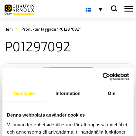
Hem
Produkter taggade "P01297092"
P01297092
Samtycke
Information
Om
Säkring till MTX & CA5292-93 multimetrar
Denna webbplats använder cookies
Säkringar till Chauvin-Arnoux CA5292 & CA5293, Metrix
multimeterserie MTX samt Multimetrix MMX
Vi använder enhetsidentifierare för att anpassa innehållet
och annonserna till användarna, tillhandahålla funktioner