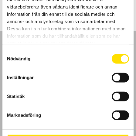
205.00
kr
–
1,780.00
kr
LÄS MER
205.00 kr
vidarebefordrar även sådana identifierare och annan
till
1,780.00 kr
information från din enhet till de sociala medier och
annons- och analysföretag som vi samarbetar med.
Dessa kan i sin tur kombinera informationen med annan
information som du har tillhandahållit eller som de har
samlat in när du har använt deras tjänster.
Samtyckesval
Nödvändig
GDPR
Inställningar
Köpvillkor
Cookies
Statistik
Klagomål
Marknadsföring
Kundundersökning