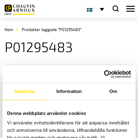
Hem
Produkter taggade "P01295483"
P01295483
Samtycke
Information
Om
Tillbehör Qualistar och PEL
Denna webbplats använder cookies
Tillbehör för Qualistar och PEL, kabelsatser för spänning samt
Vi använder enhetsidentifierare för att anpassa innehållet
praktiska kabelupprullare.
och annonserna till användarna, tillhandahålla funktioner
för sociala medier och analysera vår trafik. Vi
Prisintervall: