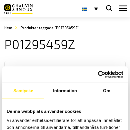
Hem
Produkter taggade "P01295459Z"
P01295459Z
Samtycke
Information
Om
Tillbehör till mätinstrument, krokodiler, magnet
Denna webbplats använder cookies
Krokodilklämmor i olika storlekar samt praktisk magnetprob samt
mätsats komplett med kabel för alla mätinstrument med 4 mm
Vi använder enhetsidentifierare för att anpassa innehållet
bananingång. Med upp till kategori IV 1000 V säkerhetsklassning
och annonserna till användarna, tillhandahålla funktioner
enligt IEC 61010 standard.