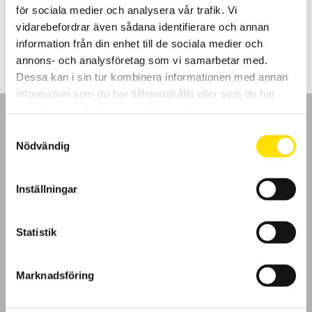
för sociala medier och analysera vår trafik. Vi
Prisintervall:
375.00
kr
–
885.00
kr
LÄS MER
vidarebefordrar även sådana identifierare och annan
375.00 kr
till
information från din enhet till de sociala medier och
885.00 kr
annons- och analysföretag som vi samarbetar med.
Dessa kan i sin tur kombinera informationen med annan
information som du har tillhandahållit eller som de har
samlat in när du har använt deras tjänster.
Samtyckesval
Nödvändig
GDPR
Inställningar
Köpvillkor
Statistik
Cookies
Marknadsföring
Klagomål