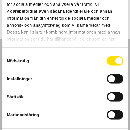
för sociala medier och analysera vår trafik. Vi
Prisintervall:
375.00
kr
–
885.00
kr
LÄS MER
vidarebefordrar även sådana identifierare och annan
375.00 kr
till
information från din enhet till de sociala medier och
885.00 kr
annons- och analysföretag som vi samarbetar med.
Dessa kan i sin tur kombinera informationen med annan
information som du har tillhandahållit eller som de har
samlat in när du har använt deras tjänster.
Samtyckesval
Nödvändig
GDPR
Inställningar
Köpvillkor
Statistik
Cookies
Marknadsföring
Klagomål