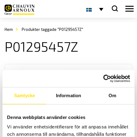
Hem
Produkter taggade "P01295457Z"
P01295457Z
Samtycke
Information
Om
Tillbehör till mätinstrument, krokodiler, magnet
Denna webbplats använder cookies
Krokodilklämmor i olika storlekar samt praktisk magnetprob samt
mätsats komplett med kabel för alla mätinstrument med 4 mm
Vi använder enhetsidentifierare för att anpassa innehållet
bananingång. Med upp till kategori IV 1000 V säkerhetsklassning
och annonserna till användarna, tillhandahålla funktioner
enligt IEC 61010 standard.