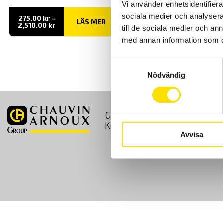
Vi använder enhetsidentifierar
sociala medier och analysera 
275.00
kr
–
LÄS MER
Prisintervall:
2,510.00
kr
till de sociala medier och a
275.00 kr
till
med annan information som du 
2,510.00 kr
Samtyckesval
Nödvändig
GDPR
Köpvillkor
Kontakt
Avvisa