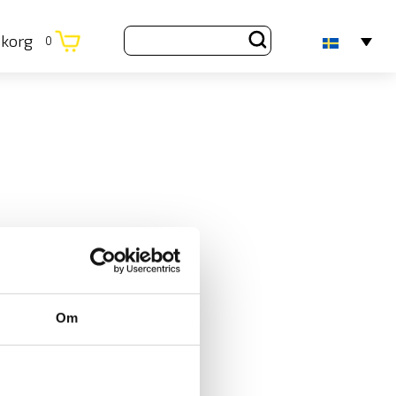
ukorg
0
Om