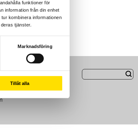
andahålla funktioner för
n information från din enhet
 tur kombinera informationen
deras tjänster.
Marknadsföring
ng
Om Oss
Tillåt alla
m