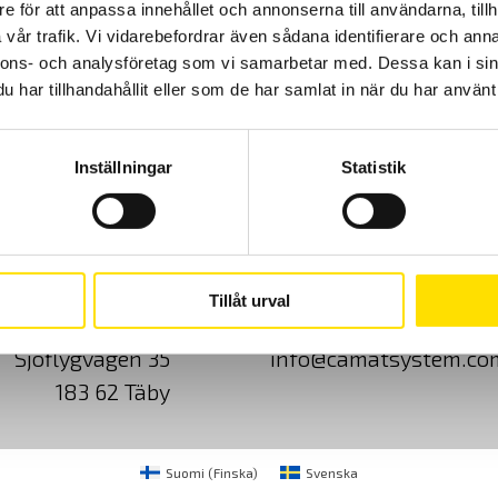
e för att anpassa innehållet och annonserna till användarna, tillh
vår trafik. Vi vidarebefordrar även sådana identifierare och anna
nnons- och analysföretag som vi samarbetar med. Dessa kan i sin
har tillhandahållit eller som de har samlat in när du har använt 
Inställningar
Statistik
Cookies
Klagomål
Kundundersökni
Tillåt urval
CA Mätsystem AB
08-50 52 68 00
Sjöflygvägen 35
info@camatsystem.co
183 62 Täby
Suomi
(
Finska
)
Svenska