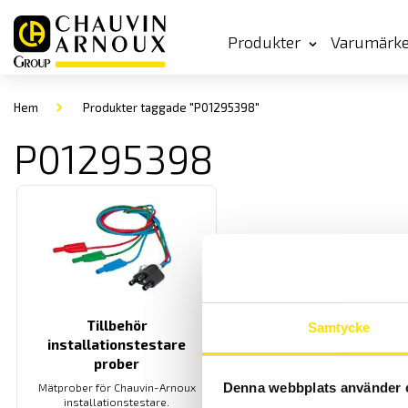
Produkter
Varumärk
Hem
Produkter taggade "P01295398"
P01295398
Tillbehör
Samtycke
installationstestare
prober
Denna webbplats använder 
Mätprober för Chauvin-Arnoux
installationstestare.