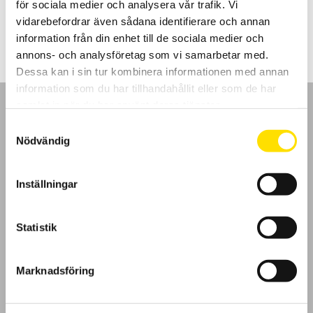
för sociala medier och analysera vår trafik. Vi
Prisintervall:
1,195.00
kr
–
2,870.00
kr
LÄS MER
1,195.00 kr
vidarebefordrar även sådana identifierare och annan
till
information från din enhet till de sociala medier och
2,870.00 kr
annons- och analysföretag som vi samarbetar med.
Dessa kan i sin tur kombinera informationen med annan
information som du har tillhandahållit eller som de har
samlat in när du har använt deras tjänster.
Samtyckesval
Nödvändig
GDPR
Inställningar
Köpvillkor
Statistik
Cookies
Klagomål
Marknadsföring
Kundundersökning