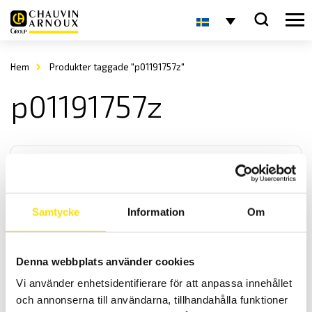
Hem
Produkter taggade "p01191757z"
p01191757z
Samtycke
Information
Om
CA755 & CA757 Spänningsprovare 1000 V
Denna webbplats använder cookies
Spänningsprovare med multimeterfunktioner i fickformat. Mäter
Vi använder enhetsidentifierare för att anpassa innehållet
spänning- resistans samt ström upp till 300 A. Säkerhetskategori
kat. III 600 V.
och annonserna till användarna, tillhandahålla funktioner