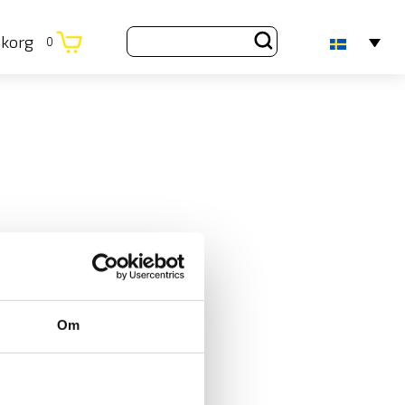
ukorg
0
Om