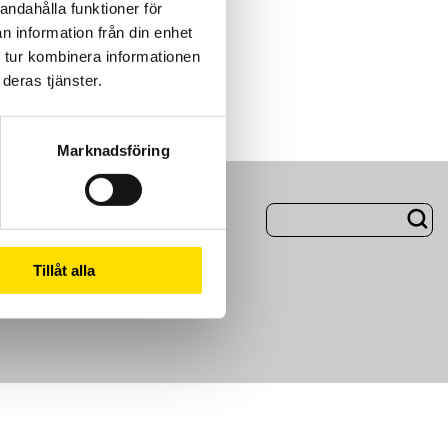
andahålla funktioner för
n information från din enhet
 tur kombinera informationen
deras tjänster.
Marknadsföring
ng
Om Oss
Tillåt alla
m