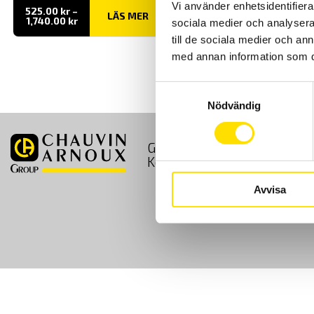
Vi använder enhetsidentifierar
525.00
kr
–
LÄS MER
Prisintervall:
1,740.00
kr
sociala medier och analysera 
525.00 kr
till de sociala medier och a
till
1,740.00 kr
med annan information som du 
Samtyckesval
Nödvändig
GDPR
Köpvillkor
Kontakt
Avvisa