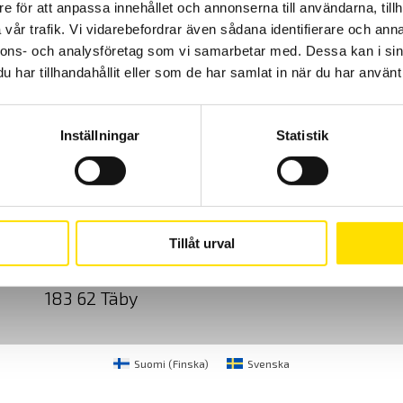
e för att anpassa innehållet och annonserna till användarna, tillh
vår trafik. Vi vidarebefordrar även sådana identifierare och anna
nnons- och analysföretag som vi samarbetar med. Dessa kan i sin
har tillhandahållit eller som de har samlat in när du har använt 
Inställningar
Statistik
Cookies
Klagomål
Kundundersökni
CA Mätsystem AB
08-50 52 68 00
Tillåt urval
Sjöflygvägen 35
info@camatsystem.co
183 62 Täby
Suomi
(
Finska
)
Svenska