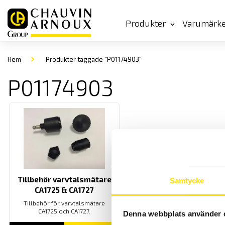
Produkter
Varumärk
Hem
Produkter taggade "P01174903"
P01174903
Tillbehör varvtalsmätare
Samtycke
CA1725 & CA1727
Tillbehör för varvtalsmätare
CA1725 och CA1727.
Denna webbplats använder 