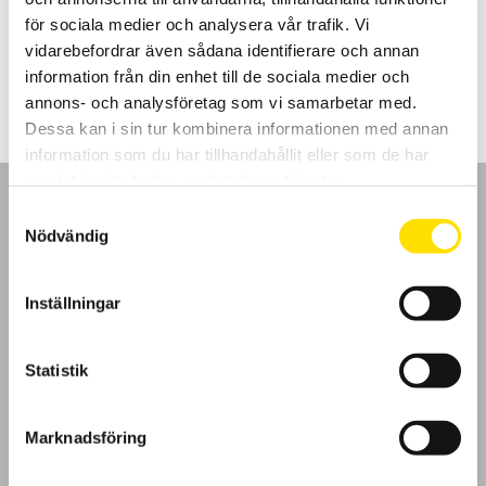
display.
för sociala medier och analysera vår trafik. Vi
vidarebefordrar även sådana identifierare och annan
5,655.00
kr
LÄS MER
information från din enhet till de sociala medier och
annons- och analysföretag som vi samarbetar med.
Dessa kan i sin tur kombinera informationen med annan
information som du har tillhandahållit eller som de har
samlat in när du har använt deras tjänster.
Samtyckesval
Nödvändig
GDPR
Inställningar
Köpvillkor
Statistik
Cookies
Marknadsföring
Klagomål