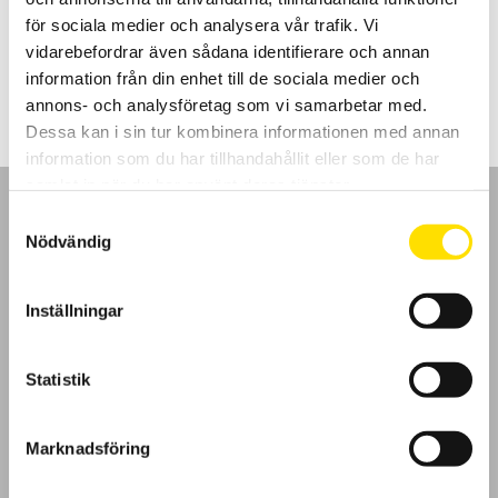
fjärrstyrning över webben samt flexibel minneshantering.
för sociala medier och analysera vår trafik. Vi
vidarebefordrar även sådana identifierare och annan
Prisintervall:
69,900.00
kr
–
79,250.00
kr
LÄS MER
69,900.00 kr
information från din enhet till de sociala medier och
till
79,250.00 kr
annons- och analysföretag som vi samarbetar med.
Dessa kan i sin tur kombinera informationen med annan
information som du har tillhandahållit eller som de har
samlat in när du har använt deras tjänster.
Samtyckesval
Nödvändig
GDPR
Inställningar
Köpvillkor
Statistik
Cookies
Marknadsföring
Klagomål