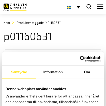
Hem
Produkter taggade "p01160631"
p01160631
Samtycke
Information
Om
CA8331 & CA8333 3-fas Energianalys
Denna webbplats använder cookies
AC+DC TRMS energianalysatorer med 4 spännings- och 3
Vi använder enhetsidentifierare för att anpassa innehållet
strömingångar med svenska menyer. USB samt SD-kort för
kommunikation med mjukvaran.
och annonserna till användarna, tillhandahålla funktioner