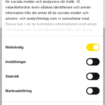
för sociala medier och analysera vår trafik. Vi
Prisintervall:
23,900.00
kr
–
42,790.00
kr
LÄS MER
23,900.00 kr
vidarebefordrar även sådana identifierare och annan
till
information från din enhet till de sociala medier och
42,790.00 kr
annons- och analysföretag som vi samarbetar med.
Dessa kan i sin tur kombinera informationen med annan
information som du har tillhandahållit eller som de har
samlat in när du har använt deras tjänster.
Samtyckesval
Nödvändig
GDPR
Inställningar
Köpvillkor
Statistik
Cookies
Klagomål
Marknadsföring
Kundundersökning