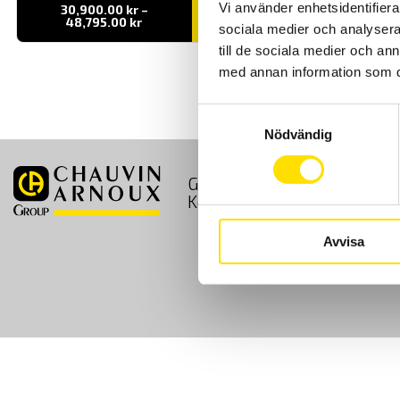
Vi använder enhetsidentifierar
30,900.00
kr
–
LÄS MER
Prisintervall:
48,795.00
kr
sociala medier och analysera 
30,900.00 kr
till
till de sociala medier och a
48,795.00 kr
med annan information som du 
Samtyckesval
Nödvändig
GDPR
Köpvillkor
Kontakt
Avvisa