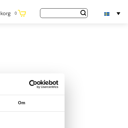
ukorg
0
Om