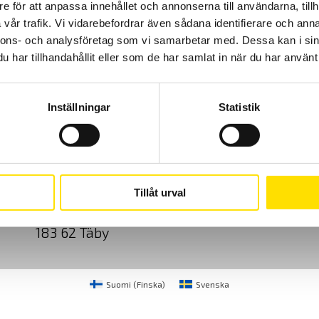
e för att anpassa innehållet och annonserna till användarna, tillh
vår trafik. Vi vidarebefordrar även sådana identifierare och anna
nnons- och analysföretag som vi samarbetar med. Dessa kan i sin
har tillhandahållit eller som de har samlat in när du har använt 
Inställningar
Statistik
Cookies
Klagomål
Kundundersökni
CA Mätsystem AB
08-50 52 68 00
Tillåt urval
Sjöflygvägen 35
info@camatsystem.co
183 62 Täby
Suomi
(
Finska
)
Svenska