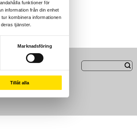
andahålla funktioner för
n information från din enhet
 tur kombinera informationen
deras tjänster.
Marknadsföring
ng
Om Oss
Tillåt alla
m