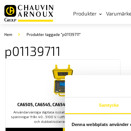
Produkter
Varumärk
Hem
Produkter taggade "p01139711"
p01139711
CA6505, CA6545, CA6547 & CA6549 40…5 kV
Samtycke
Användarvänliga digitala isolationsprovare med inställbara
spänningar från 40...5100 V. I utförande med regntålig kapsling
och dubbelisolerade silikonkablar.
Denna webbplats använder 