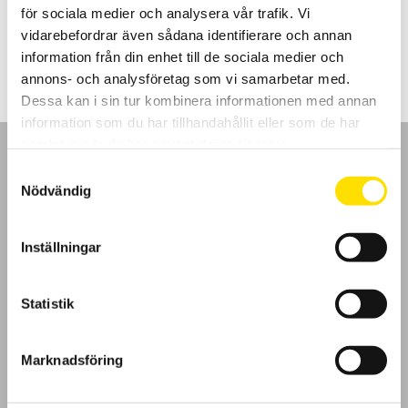
för sociala medier och analysera vår trafik. Vi
Prisintervall:
2,260.00
kr
–
4,460.00
kr
LÄS MER
vidarebefordrar även sådana identifierare och annan
2,260.00 kr
till
information från din enhet till de sociala medier och
4,460.00 kr
annons- och analysföretag som vi samarbetar med.
Dessa kan i sin tur kombinera informationen med annan
information som du har tillhandahållit eller som de har
samlat in när du har använt deras tjänster.
Samtyckesval
Nödvändig
GDPR
Inställningar
Köpvillkor
Statistik
Cookies
Marknadsföring
Klagomål