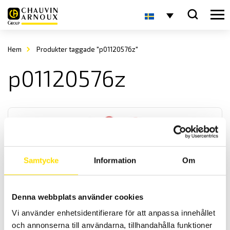
Hem
Produkter taggade "p01120576z"
p01120576z
Samtycke
Information
Om
DigiFlex MA400 & MA4000
Denna webbplats använder cookies
Den smidigaste strömtången för växelströmsmätning att ha med
överallt. Välj mellan fyra modeller med olika strömområden och
Vi använder enhetsidentifierare för att anpassa innehållet
längder på dessa flexibla rogowskispolar. Från 17 cm till 1 m längd
och annonserna till användarna, tillhandahålla funktioner
för att passa i många applikationer