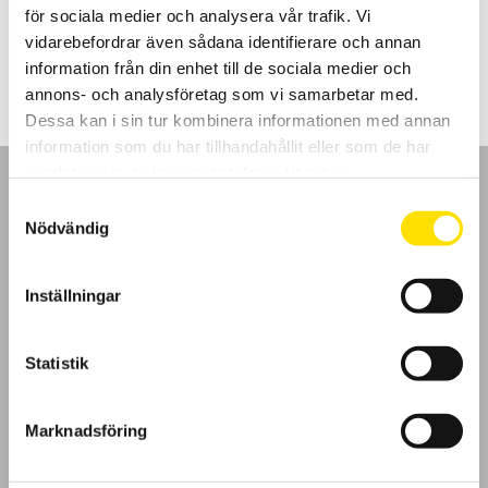
för sociala medier och analysera vår trafik. Vi
Prisintervall:
2,260.00
kr
–
4,460.00
kr
LÄS MER
vidarebefordrar även sådana identifierare och annan
2,260.00 kr
till
information från din enhet till de sociala medier och
4,460.00 kr
annons- och analysföretag som vi samarbetar med.
Dessa kan i sin tur kombinera informationen med annan
information som du har tillhandahållit eller som de har
samlat in när du har använt deras tjänster.
Samtyckesval
Nödvändig
GDPR
Inställningar
Köpvillkor
Statistik
Cookies
Marknadsföring
Klagomål