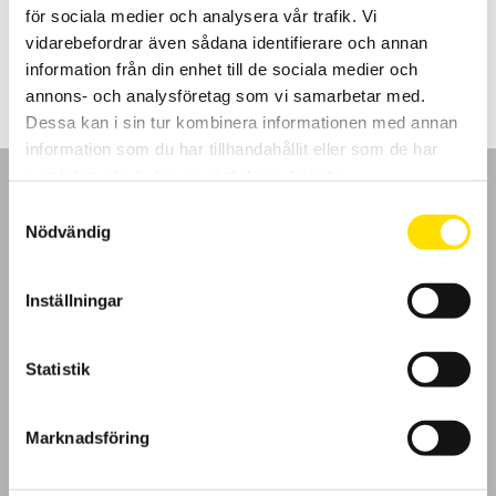
för sociala medier och analysera vår trafik. Vi
Prisintervall:
2,260.00
kr
–
4,460.00
kr
LÄS MER
vidarebefordrar även sådana identifierare och annan
2,260.00 kr
till
information från din enhet till de sociala medier och
4,460.00 kr
annons- och analysföretag som vi samarbetar med.
Dessa kan i sin tur kombinera informationen med annan
information som du har tillhandahållit eller som de har
samlat in när du har använt deras tjänster.
Samtyckesval
Nödvändig
GDPR
Inställningar
Köpvillkor
Statistik
Cookies
Marknadsföring
Klagomål