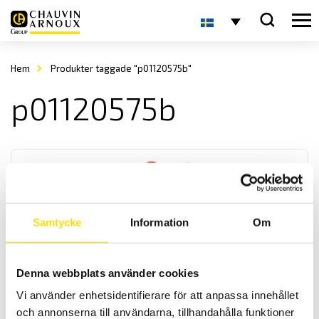
Hem
Produkter taggade "p01120575b"
p01120575b
Samtycke
Information
Om
DigiFlex MA400 & MA4000
Denna webbplats använder cookies
Den smidigaste strömtången för växelströmsmätning att ha med
överallt. Välj mellan fyra modeller med olika strömområden och
Vi använder enhetsidentifierare för att anpassa innehållet
längder på dessa flexibla rogowskispolar. Från 17 cm till 1 m längd
och annonserna till användarna, tillhandahålla funktioner
för att passa i många applikationer