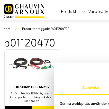
Produkter
Varumärk
Hem
Produkter taggade "p01120470"
p01120470
Tillbehör till CA6292
Samtycke
Strömtång för BSG-läge samt
kelvinprober och längre kablar
till CA6292
Denna webbplats använder 