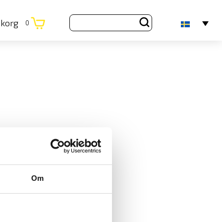
ukorg
0
Om