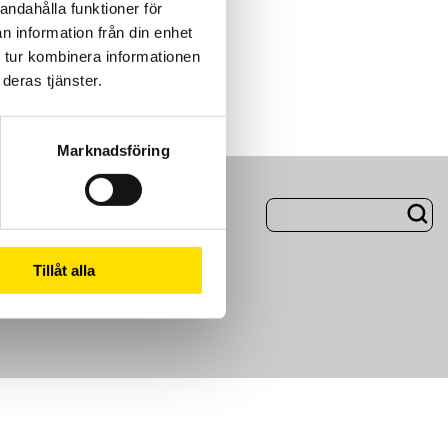
andahålla funktioner för
n information från din enhet
 tur kombinera informationen
deras tjänster.
Marknadsföring
ng
Om Oss
Tillåt alla
m