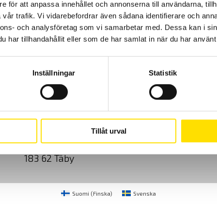
e för att anpassa innehållet och annonserna till användarna, tillh
vår trafik. Vi vidarebefordrar även sådana identifierare och anna
nnons- och analysföretag som vi samarbetar med. Dessa kan i sin
har tillhandahållit eller som de har samlat in när du har använt 
Inställningar
Statistik
Cookies
Klagomål
Kundundersökni
CA Mätsystem AB
08-50 52 68 00
Tillåt urval
Sjöflygvägen 35
info@camatsystem.co
183 62 Täby
Suomi
(
Finska
)
Svenska