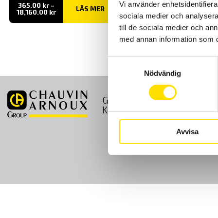
Vi använder enhetsidentifierar
365.00
kr
–
LÄS MER
Prisintervall:
18,160.00
kr
sociala medier och analysera 
365.00 kr
till
till de sociala medier och a
18,160.00 kr
med annan information som du 
Samtyckesval
Nödvändig
GDPR
Köpvillkor
Kontakt
Avvisa