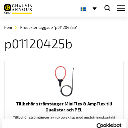
Hem
Produkter taggade "p01120425b"
p01120425b
Tillbehör strömtänger MiniFlex & AmpFlex till
Qualistar och PEL
Tillbehör strömtänger av rogowskityp med anslutningskontakt
avpassade för dessa effekt- och energianalysatorer från Chauvin-
Arnoux: PEL51, PEL52, PEL102, PEL103, PEL104, PEL105, PEL106, PEL112,