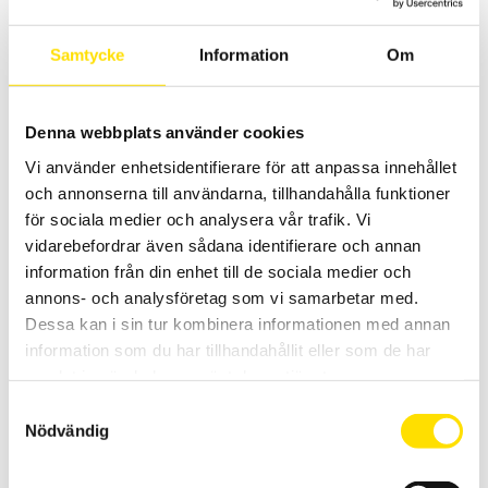
PEL113, CA8220, CA8331, CA8333, CA8336, CA83435.
Samtycke
Information
Om
Prisintervall:
2,805.00
kr
–
4,370.00
kr
LÄS MER
2,805.00 kr
till
4,370.00 kr
Denna webbplats använder cookies
Vi använder enhetsidentifierare för att anpassa innehållet
och annonserna till användarna, tillhandahålla funktioner
för sociala medier och analysera vår trafik. Vi
vidarebefordrar även sådana identifierare och annan
information från din enhet till de sociala medier och
Tillbehör strömtänger fasta modeller till Qualistar
annons- och analysföretag som vi samarbetar med.
och PEL
Dessa kan i sin tur kombinera informationen med annan
Tillbehör strömtänger med anslutningskontakt avpassade för
information som du har tillhandahållit eller som de har
dessa effekt- och energianalysatorer från Chauvin-Arnoux: PEL51,
samlat in när du har använt deras tjänster.
PEL52, PEL102, PEL103, PEL104, PEL105, PEL106, PEL112, PEL113, PEL115,
CA8220, CA8331, CA8333, CA8334, CA8335, CA8336, CA83435.
Samtyckesval
Nödvändig
Prisintervall:
2,420.00
kr
–
26,930.00
kr
LÄS MER
2,420.00 kr
till
26,930.00 kr