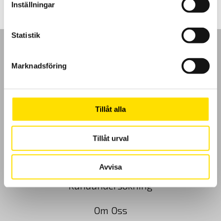
Inställningar
Statistik
Marknadsföring
GDPR
Tillåt alla
Köpvillkor
Cookies
Tillåt urval
Klagomål
Avvisa
Kundundersökning
Om Oss