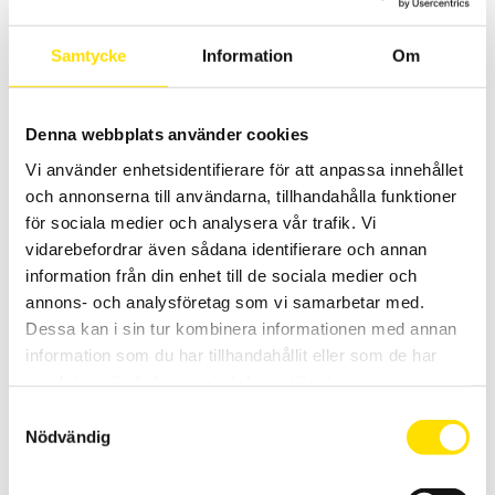
PEL113, CA8220, CA8331, CA8333, CA8336, CA83435.
Samtycke
Information
Om
Prisintervall:
2,805.00
kr
–
4,370.00
kr
LÄS MER
2,805.00 kr
till
4,370.00 kr
Denna webbplats använder cookies
Vi använder enhetsidentifierare för att anpassa innehållet
och annonserna till användarna, tillhandahålla funktioner
för sociala medier och analysera vår trafik. Vi
vidarebefordrar även sådana identifierare och annan
information från din enhet till de sociala medier och
Tillbehör strömtänger fasta modeller till Qualistar
annons- och analysföretag som vi samarbetar med.
och PEL
Dessa kan i sin tur kombinera informationen med annan
Tillbehör strömtänger med anslutningskontakt avpassade för
information som du har tillhandahållit eller som de har
dessa effekt- och energianalysatorer från Chauvin-Arnoux: PEL51,
samlat in när du har använt deras tjänster.
PEL52, PEL102, PEL103, PEL104, PEL105, PEL106, PEL112, PEL113, PEL115,
CA8220, CA8331, CA8333, CA8334, CA8335, CA8336, CA83435.
Samtyckesval
Nödvändig
Prisintervall:
2,420.00
kr
–
26,930.00
kr
LÄS MER
2,420.00 kr
till
26,930.00 kr