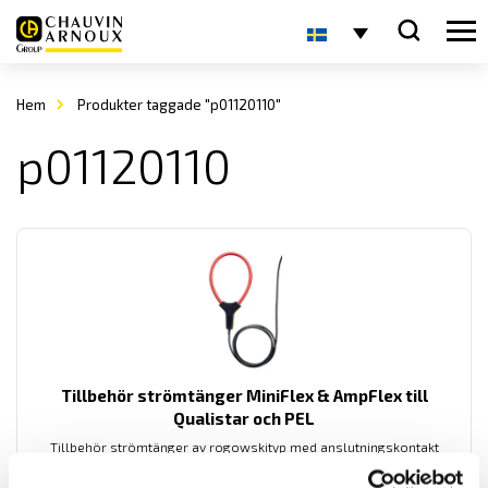
Hem
Produkter taggade "p01120110"
p01120110
Tillbehör strömtänger MiniFlex & AmpFlex till
Qualistar och PEL
Tillbehör strömtänger av rogowskityp med anslutningskontakt
avpassade för dessa effekt- och energianalysatorer från Chauvin-
Arnoux: PEL51, PEL52, PEL102, PEL103, PEL104, PEL105, PEL106, PEL112,