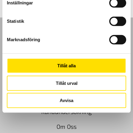
Inställningar
Statistik
Marknadsföring
GDPR
Tillåt alla
Köpvillkor
Cookies
Tillåt urval
Klagomål
Avvisa
Kundundersökning
Om Oss