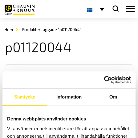
Hem
Produkter taggade "p01120044"
p01120044
Samtycke
Information
Om
Tillbehör strömtänger fasta modeller till CA8345
och PEL51-52-112-113-115
Denna webbplats använder cookies
Tillbehör strömtänger med Chauvin-Arnoux anslutningskontakt
Vi använder enhetsidentifierare för att anpassa innehållet
avpassade för dessa effekt- och energianalysatorer: PEL51, PEL52,
och annonserna till användarna, tillhandahålla funktioner
PEL112, PEL113, PEL115 och CA83435.