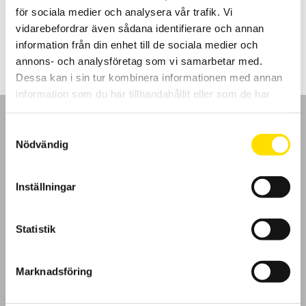
för sociala medier och analysera vår trafik. Vi
Prisintervall:
3,720.00
kr
–
3,965.00
kr
LÄS MER
vidarebefordrar även sådana identifierare och annan
3,720.00 kr
till
information från din enhet till de sociala medier och
3,965.00 kr
annons- och analysföretag som vi samarbetar med.
Dessa kan i sin tur kombinera informationen med annan
information som du har tillhandahållit eller som de har
samlat in när du har använt deras tjänster.
Samtyckesval
Nödvändig
GDPR
Inställningar
Köpvillkor
Statistik
Cookies
Marknadsföring
Klagomål