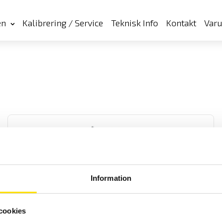
en
Kalibrering / Service
Teknisk Info
Kontakt
Var
Information
Strömtänger för oscilloskop AC/DC med BNC
Strömtänger för lik- och växelströmsmätning med hög bandbredd
cookies
och mätosäkerhet samt BNC kontakt för inkoppling till oscilloskop
eller andra instrument med BNC-ingång.