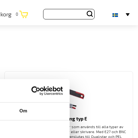
ukorg
0
Om
Strömtång typ E
AC och DC mätande strömtänger som används till alla typer av
multimetrar, oscilloskop, loggrar eller skrivare. Med E27 och BNC
adapter P01102081 kan tången anslutas till Qualistar och PEL