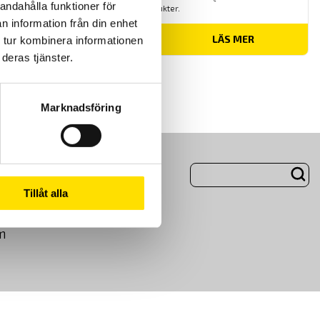
andahålla funktioner för
produkter.
n information från din enhet
Prisintervall:
5,040.00
kr
–
6,695.00
kr
LÄS MER
 tur kombinera informationen
5,040.00 kr
deras tjänster.
till
6,695.00 kr
Marknadsföring
ng
Om Oss
Tillåt alla
m