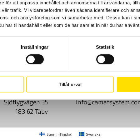
e för att anpassa innehållet och annonserna till användarna, tillh
vår trafik. Vi vidarebefordrar även sådana identifierare och anna
Prisintervall:
4,970.00
kr
–
6,900.00
kr
LÄS MER
nnons- och analysföretag som vi samarbetar med. Dessa kan i sin
4,970.00 kr
har tillhandahållit eller som de har samlat in när du har använt 
till
6,900.00 kr
Inställningar
Statistik
Cookies
Klagomål
Kundundersökni
Tillåt urval
CA Mätsystem AB
08-50 52 68 00
Sjöflygvägen 35
info@camatsystem.co
183 62 Täby
Suomi
(
Finska
)
Svenska