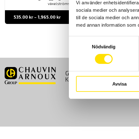
Vi använder enhetsidentifierar
växelströmströmtänger.
sociala medier och analysera 
Prisintervall:
535.00
kr
–
1,965.00
kr
LÄS MER
till de sociala medier och a
535.00 kr
med annan information som du 
till
1,965.00 kr
Samtyckesval
Nödvändig
GDPR
Köpvillkor
Kontakt
Avvisa