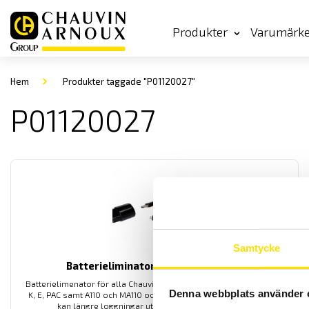
Produkter
Varumärk
Hem
Produkter taggade "P01120027"
P01120027
Samtycke
Batterieliminator för strömtänger
Batterielimenator för alla Chauvin-Arnoux likströmstänger för typ
Denna webbplats använder 
K, E, PAC samt A110 och MA110 och MA200. Med dessa inkopplade
kan längre loggningar utföras med dessa lik- och