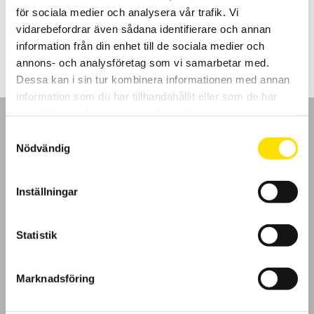
för sociala medier och analysera vår trafik. Vi
Prisintervall:
3,720.00
kr
–
3,965.00
kr
LÄS MER
vidarebefordrar även sådana identifierare och annan
3,720.00 kr
till
information från din enhet till de sociala medier och
3,965.00 kr
annons- och analysföretag som vi samarbetar med.
Dessa kan i sin tur kombinera informationen med annan
information som du har tillhandahållit eller som de har
samlat in när du har använt deras tjänster.
Samtyckesval
Nödvändig
GDPR
Inställningar
Köpvillkor
Statistik
Cookies
Marknadsföring
Klagomål