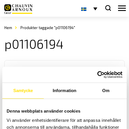
Hem
Produkter taggade "p01106194"
p01106194
Samtycke
Information
Om
Tillbehör strömtänger fasta modeller till CA8345
och PEL51-52-112-113-115
Denna webbplats använder cookies
Tillbehör strömtänger med Chauvin-Arnoux anslutningskontakt
Vi använder enhetsidentifierare för att anpassa innehållet
avpassade för dessa effekt- och energianalysatorer: PEL51, PEL52,
och annonserna till användarna, tillhandahålla funktioner
PEL112, PEL113, PEL115 och CA83435.