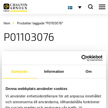
Hem
Produkter taggade "P01103076"
P01103076
Samtycke
Information
Om
Batteriladdare till instrument
Denna webbplats använder cookies
Batteriladdare till Chauvin-Arnoux mätinstrument Qualistar,
Vi använder enhetsidentifierare för att anpassa innehållet
installationstestare multimetrar och jordtagsbryggor.
och annonserna till användarna, tillhandahålla funktioner
för sociala medier och analysera vår trafik. Vi
Prisintervall: