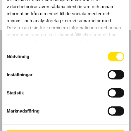
610.00
kr
–
7,650.00
kr
LÄS MER
610.00 kr
vidarebefordrar även sådana identifierare och annan
till
7,650.00 kr
information från din enhet till de sociala medier och
annons- och analysföretag som vi samarbetar med.
Dessa kan i sin tur kombinera informationen med annan
information som du har tillhandahållit eller som de har
samlat in när du har använt deras tjänster.
Samtyckesval
Nödvändig
GDPR
Inställningar
Köpvillkor
Cookies
Statistik
Klagomål
Marknadsföring
Kundundersökning