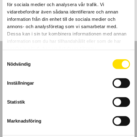
för sociala medier och analysera vår trafik. Vi
Prisintervall:
375.00
kr
–
885.00
kr
LÄS MER
vidarebefordrar även sådana identifierare och annan
375.00 kr
till
information från din enhet till de sociala medier och
885.00 kr
annons- och analysföretag som vi samarbetar med.
Dessa kan i sin tur kombinera informationen med annan
information som du har tillhandahållit eller som de har
samlat in när du har använt deras tjänster.
Samtyckesval
Nödvändig
GDPR
Inställningar
Köpvillkor
Statistik
Cookies
Marknadsföring
Klagomål