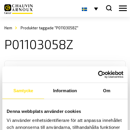
Hem
Produkter taggade "P01103058Z"
P01103058Z
Samtycke
Information
Om
Tillbehör till mätinstrument, krokodiler, magnet
Denna webbplats använder cookies
Krokodilklämmor i olika storlekar samt praktisk magnetprob samt
mätsats komplett med kabel för alla mätinstrument med 4 mm
Vi använder enhetsidentifierare för att anpassa innehållet
bananingång. Med upp till kategori IV 1000 V säkerhetsklassning
och annonserna till användarna, tillhandahålla funktioner
enligt IEC 61010 standard.