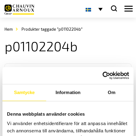
Hem
Produkter taggade "p01102204b"
p01102204b
Samtycke
Information
Om
PEL Spänningsadapter
Denna webbplats använder cookies
Spänningsadapter för PEL 112 samt PEL 113 samt de äldre PEL
Vi använder enhetsidentifierare för att anpassa innehållet
modellerna PEL 103 och PEL104. Praktisk vid längre loggningar då
instrumentet drivs av faserna du mäter på.
och annonserna till användarna, tillhandahålla funktioner