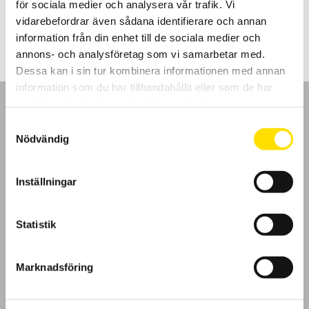
för sociala medier och analysera vår trafik. Vi
2,830.00
kr
LÄS MER
vidarebefordrar även sådana identifierare och annan
information från din enhet till de sociala medier och
annons- och analysföretag som vi samarbetar med.
Dessa kan i sin tur kombinera informationen med annan
information som du har tillhandahållit eller som de har
samlat in när du har använt deras tjänster.
Samtyckesval
Nödvändig
GDPR
Inställningar
Köpvillkor
Statistik
Cookies
Klagomål
Marknadsföring
Kundundersökning