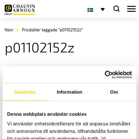
Hem
Produkter taggade "p01102152z"
p01102152z
Samtycke
Information
Om
Tillbehör CA745N, CA755 & CA757
Denna webbplats använder cookies
Utbytesprobar samt tillbehör till CA745N spänningsprovare samt
Vi använder enhetsidentifierare för att anpassa innehållet
CA755 och CA757 multitestare.
och annonserna till användarna, tillhandahålla funktioner
för sociala medier och analysera vår trafik. Vi
Prisintervall: