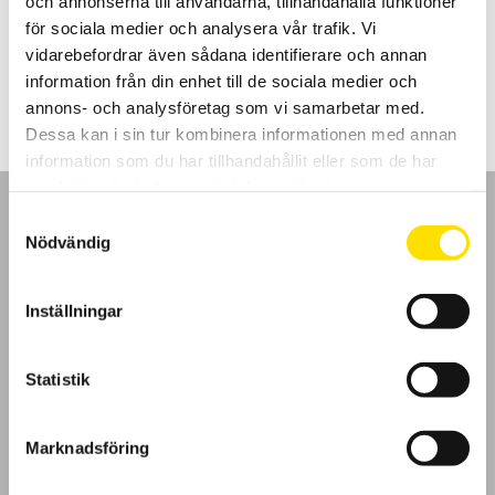
och annonserna till användarna, tillhandahålla funktioner
CA8220, CA8331, CA8333, CA8334, CA8335, CA8336, CA83435.
för sociala medier och analysera vår trafik. Vi
vidarebefordrar även sådana identifierare och annan
Prisintervall:
2,420.00
kr
–
26,930.00
kr
LÄS MER
2,420.00 kr
information från din enhet till de sociala medier och
till
26,930.00 kr
annons- och analysföretag som vi samarbetar med.
Dessa kan i sin tur kombinera informationen med annan
information som du har tillhandahållit eller som de har
samlat in när du har använt deras tjänster.
Samtyckesval
Nödvändig
GDPR
Inställningar
Köpvillkor
Statistik
Cookies
Marknadsföring
Klagomål