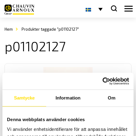
Hem
Produkter taggade "p01102127"
p01102127
Samtycke
Information
Om
Tillbehör strömtänger fasta modeller till Qualistar
och PEL
Denna webbplats använder cookies
Tillbehör strömtänger med anslutningskontakt avpassade för
Vi använder enhetsidentifierare för att anpassa innehållet
dessa effekt- och energianalysatorer från Chauvin-Arnoux: PEL51,
PEL52, PEL102, PEL103, PEL104, PEL105, PEL106, PEL112, PEL113, PEL115,