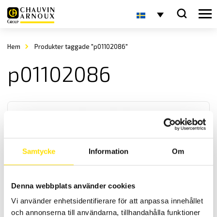
Hem
Produkter taggade "p01102086"
p01102086
Samtycke
Information
Om
Batterieliminator för strömtänger
Denna webbplats använder cookies
Batterielimenator för alla Chauvin-Arnoux likströmstänger för typ
K, E, PAC samt A110 och MA110 och MA200. Med dessa inkopplade
Vi använder enhetsidentifierare för att anpassa innehållet
kan längre loggningar utföras med dessa lik- och
och annonserna till användarna, tillhandahålla funktioner
växelströmströmtänger.