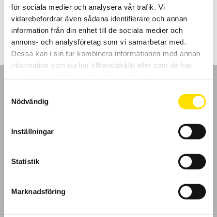
för sociala medier och analysera vår trafik. Vi
Prisintervall:
535.00
kr
–
1,965.00
kr
LÄS MER
vidarebefordrar även sådana identifierare och annan
535.00 kr
till
information från din enhet till de sociala medier och
1,965.00 kr
annons- och analysföretag som vi samarbetar med.
Dessa kan i sin tur kombinera informationen med annan
information som du har tillhandahållit eller som de har
samlat in när du har använt deras tjänster.
Samtyckesval
Nödvändig
GDPR
Inställningar
Köpvillkor
Statistik
Cookies
Marknadsföring
Klagomål