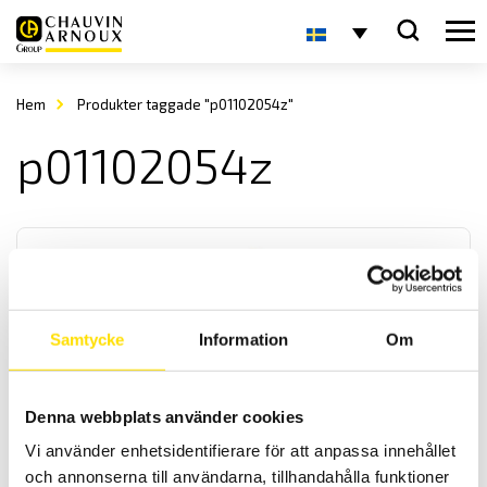
Hem
Produkter taggade "p01102054z"
p01102054z
Samtycke
Information
Om
Tillbehör till mätinstrument, krokodiler, magnet
Denna webbplats använder cookies
Krokodilklämmor i olika storlekar samt praktisk magnetprob samt
mätsats komplett med kabel för alla mätinstrument med 4 mm
Vi använder enhetsidentifierare för att anpassa innehållet
bananingång. Med upp till kategori IV 1000 V säkerhetsklassning
och annonserna till användarna, tillhandahålla funktioner
enligt IEC 61010 standard.