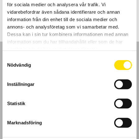
för sociala medier och analysera vår trafik. Vi
Prisintervall:
375.00
kr
–
885.00
kr
LÄS MER
vidarebefordrar även sådana identifierare och annan
375.00 kr
till
information från din enhet till de sociala medier och
885.00 kr
annons- och analysföretag som vi samarbetar med.
Dessa kan i sin tur kombinera informationen med annan
information som du har tillhandahållit eller som de har
samlat in när du har använt deras tjänster.
Samtyckesval
Nödvändig
GDPR
Inställningar
Köpvillkor
Statistik
Cookies
Marknadsföring
Klagomål