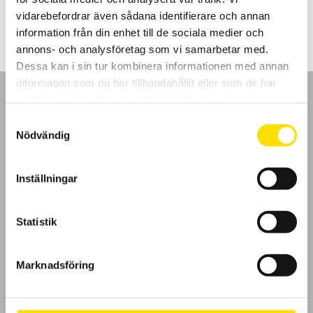
610.00
kr
–
7,650.00
kr
LÄS MER
610.00 kr
vidarebefordrar även sådana identifierare och annan
till
7,650.00 kr
information från din enhet till de sociala medier och
annons- och analysföretag som vi samarbetar med.
Dessa kan i sin tur kombinera informationen med annan
information som du har tillhandahållit eller som de har
samlat in när du har använt deras tjänster.
Samtyckesval
Nödvändig
GDPR
Inställningar
Köpvillkor
Cookies
Statistik
Klagomål
Marknadsföring
Kundundersökning