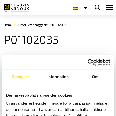
Hem
Produkter taggade "P01102035"
P01102035
Samtycke
Information
Om
Batteriladdare till instrument
Denna webbplats använder cookies
Batteriladdare till Chauvin-Arnoux mätinstrument Qualistar,
Vi använder enhetsidentifierare för att anpassa innehållet
installationstestare multimetrar och jordtagsbryggor.
och annonserna till användarna, tillhandahålla funktioner
för sociala medier och analysera vår trafik. Vi
Prisintervall: