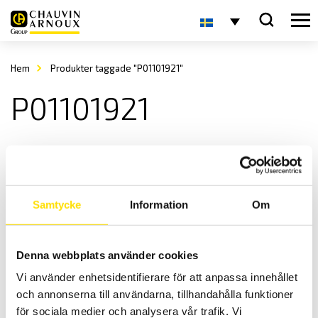
Hem
Produkter taggade "P01101921"
P01101921
Samtycke
Information
Om
Denna webbplats använder cookies
Tillbehör installationstestare prober
Vi använder enhetsidentifierare för att anpassa innehållet
Mätprober för Chauvin-Arnoux installationstestare.
och annonserna till användarna, tillhandahålla funktioner
Prisintervall:
275.00
kr
–
2,510.00
kr
LÄS MER
för sociala medier och analysera vår trafik. Vi
275.00 kr