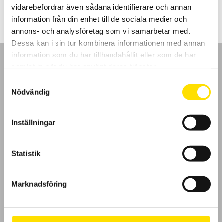
till
vidarebefordrar även sådana identifierare och annan
2,510.00 kr
information från din enhet till de sociala medier och
annons- och analysföretag som vi samarbetar med.
Dessa kan i sin tur kombinera informationen med annan
information som du har tillhandahållit eller som de har
samlat in när du har använt deras tjänster.
Samtyckesval
Nödvändig
GDPR
Inställningar
Köpvillkor
Cookies
Statistik
Klagomål
Marknadsföring
Kundundersökning