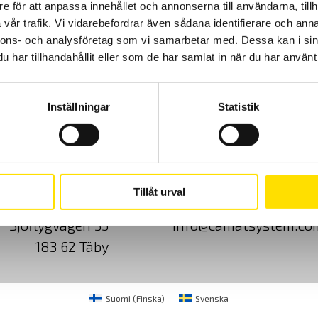
e för att anpassa innehållet och annonserna till användarna, tillh
vår trafik. Vi vidarebefordrar även sådana identifierare och anna
nnons- och analysföretag som vi samarbetar med. Dessa kan i sin
har tillhandahållit eller som de har samlat in när du har använt 
Inställningar
Statistik
Cookies
Klagomål
Kundundersökni
Tillåt urval
CA Mätsystem AB
08-50 52 68 00
Sjöflygvägen 35
info@camatsystem.co
183 62 Täby
Suomi
(
Finska
)
Svenska