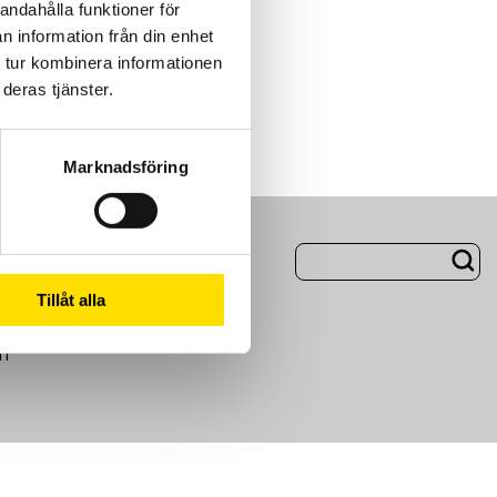
andahålla funktioner för
n information från din enhet
 tur kombinera informationen
deras tjänster.
Marknadsföring
ng
Om Oss
Tillåt alla
m