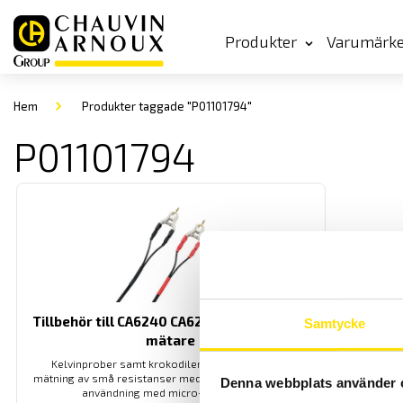
Produkter
Varumärk
Hem
Produkter taggade "P01101794"
P01101794
Tillbehör till CA6240 CA6250 & CA6255 μΩ-
Samtycke
mätare
Kelvinprober samt krokodiler och klämmor för
mätning av små resistanser med 4-trådsmetoden för
Denna webbplats använder 
användning med micro-ohmmeter.