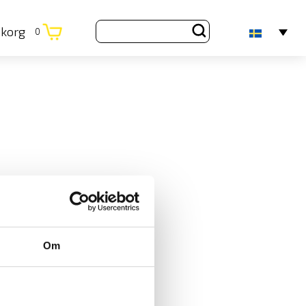
ukorg
0
Om