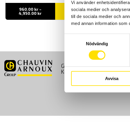
Vi använder enhetsidentifierar
960.00
kr
–
sociala medier och analysera 
LÄS MER
Prisintervall:
4,950.00
kr
till de sociala medier och a
960.00 kr
till
med annan information som du 
4,950.00 kr
Samtyckesval
Nödvändig
GDPR
Köpvillkor
Kontakt
Avvisa