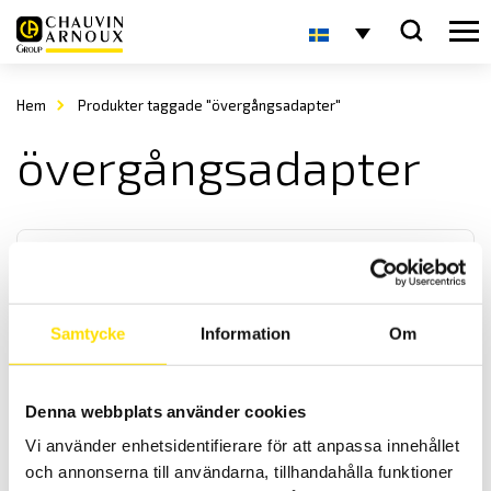
Hem
Produkter taggade "övergångsadapter"
övergångsadapter
Samtycke
Information
Om
Tillbehör till mätinstrument typ K & Pt100 adapter
Denna webbplats använder cookies
Temperaturadapter med termoelement typ K eller Pt 100 / Pt 1000
Vi använder enhetsidentifierare för att anpassa innehållet
ingång med övergång 19 mm cc för digitala multimetrar och
strömtänger.
och annonserna till användarna, tillhandahålla funktioner