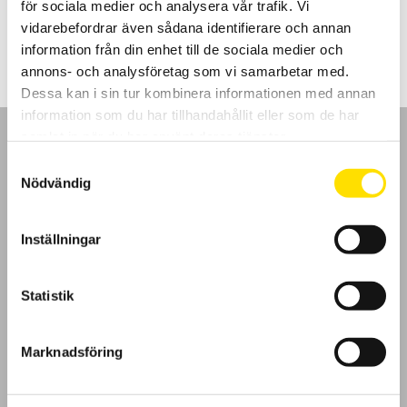
för sociala medier och analysera vår trafik. Vi
Prisintervall:
475.00
kr
–
1,205.00
kr
LÄS MER
475.00 kr
vidarebefordrar även sådana identifierare och annan
till
information från din enhet till de sociala medier och
1,205.00 kr
annons- och analysföretag som vi samarbetar med.
Dessa kan i sin tur kombinera informationen med annan
information som du har tillhandahållit eller som de har
samlat in när du har använt deras tjänster.
Samtyckesval
Nödvändig
GDPR
Inställningar
Köpvillkor
Statistik
Cookies
Klagomål
Marknadsföring
Kundundersökning