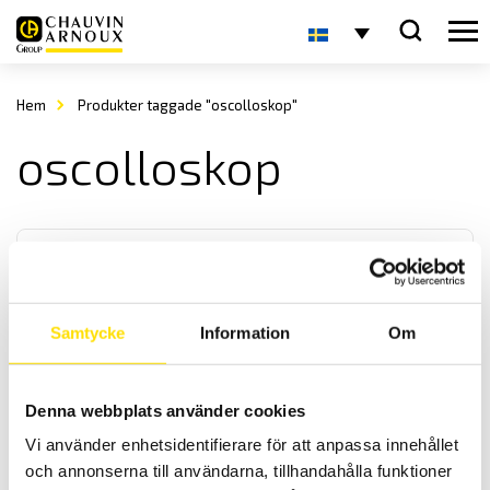
Hem
Produkter taggade "oscolloskop"
oscolloskop
Samtycke
Information
Om
CA922 & CA942 handhållna oscilloskop
Denna webbplats använder cookies
Handhållen oscilloskop-serie från Chauvin-Arnoux med svenska
Vi använder enhetsidentifierare för att anpassa innehållet
menyer samt galvaniskt isolerade ingångar. Med 20- eller 40MHz
analog bandbredd.
och annonserna till användarna, tillhandahålla funktioner