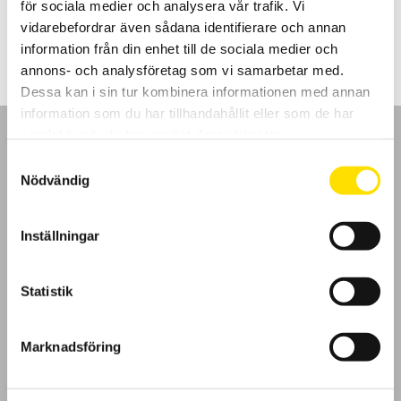
för sociala medier och analysera vår trafik. Vi
Prisintervall:
16,950.00
kr
–
18,590.00
kr
LÄS MER
16,950.00 kr
vidarebefordrar även sådana identifierare och annan
till
information från din enhet till de sociala medier och
18,590.00 kr
annons- och analysföretag som vi samarbetar med.
Dessa kan i sin tur kombinera informationen med annan
information som du har tillhandahållit eller som de har
samlat in när du har använt deras tjänster.
Samtyckesval
Nödvändig
GDPR
Inställningar
Köpvillkor
Statistik
Cookies
Klagomål
Marknadsföring
Kundundersökning