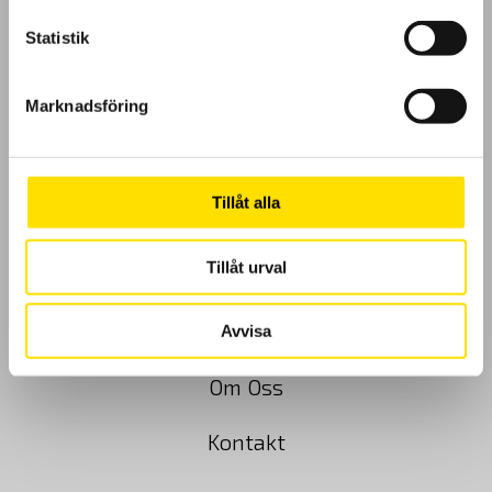
Statistik
Marknadsföring
GDPR
Köpvillkor
Tillåt alla
Cookies
Tillåt urval
Klagomål
Kundundersökning
Avvisa
Om Oss
Kontakt