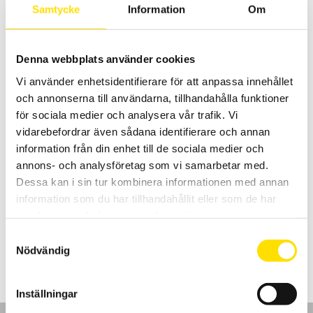
3,560.00
kr
–
9,940.00
kr
LÄS MER
Samtycke
Information
Om
3,560.00 kr
till
9,940.00 kr
Denna webbplats använder cookies
Vi använder enhetsidentifierare för att anpassa innehållet
och annonserna till användarna, tillhandahålla funktioner
för sociala medier och analysera vår trafik. Vi
vidarebefordrar även sådana identifierare och annan
information från din enhet till de sociala medier och
MiniFlex HF strömtång med BNC
annons- och analysföretag som vi samarbetar med.
Praktisk och använbar strömtång av rogowskityp. Mäter från 500
mA...3 kA växelström med en bandbredd på 1 MHz och med en
Dessa kan i sin tur kombinera informationen med annan
utsignal om 0...3 V. För anslutning till alla mätinstrument med BNC
information som du har tillhandahållit eller som de har
kontakt.
samlat in när du har använt deras tjänster.
Prisintervall:
5,995.00
kr
–
7,545.00
kr
LÄS MER
Samtyckesval
5,995.00 kr
Nödvändig
till
7,545.00 kr
Inställningar