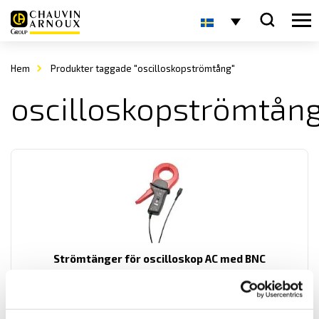
Hem
Produkter taggade "oscilloskopströmtång"
oscilloskopströmtån
Strömtänger för oscilloskop AC med BNC
Strömtänger med BNC kontakt för inkopppling till oscillosokop
samt andra instrument med BNC ingång.
Prisintervall: