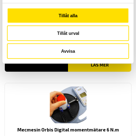
Tillåt alla
Tillåt urval
Mecmesin Emperor Lite (Utgått)
Avvisa
Emperor Lite för mätvärdesinsamling från Mecmesin instrument
LÄS MER
Mecmesin Orbis Digital momentmätare 6 N.m