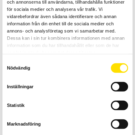
och annonserna till användarna, tillhandahålla funktioner
KERN DB är ett manuellt digitalt provställ för exempelvis kalibrering
för sociala medier och analysera vår trafik. Vi
av momentnycklar, finns i kapaciteter [0,5 Nm, 1 Nm, 5 Nm, 10 Nm, 20
Nm, 50 Nm, 100 Nm, 200 Nm, 500 Nm]
vidarebefordrar även sådana identifierare och annan
information från din enhet till de sociala medier och
Prisintervall:
21,000.00
kr
–
23,900.00
kr
LÄS MER
annons- och analysföretag som vi samarbetar med.
21,000.00 kr
till
Dessa kan i sin tur kombinera informationen med annan
23,900.00 kr
information som du har tillhandahållit eller som de har
samlat in när du har använt deras tjänster.
Samtyckesval
Nödvändig
Inställningar
Mecmesin VectorPro Lite mjukvara
VectorPro™ Lite för mätvärdesinsamling från Mecmesin instrument
Statistik
LÄS MER
Marknadsföring