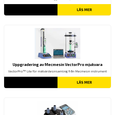
LÄS MER
Uppgradering av Mecmesin VectorPro mjukvara
VectorPro™ Lite för mätvärdesinsamling från Mecmesin instrument
LÄS MER