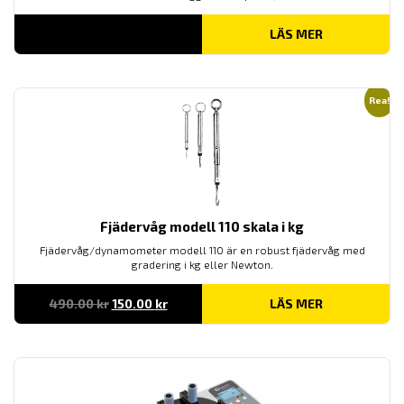
LÄS MER
Rea!
Fjädervåg modell 110 skala i kg
Fjädervåg/dynamometer modell 110 är en robust fjädervåg med
gradering i kg eller Newton.
Det
Det
490.00
kr
150.00
kr
LÄS MER
ursprungliga
nuvarande
priset
priset
var:
är:
490.00 kr.
150.00 kr.