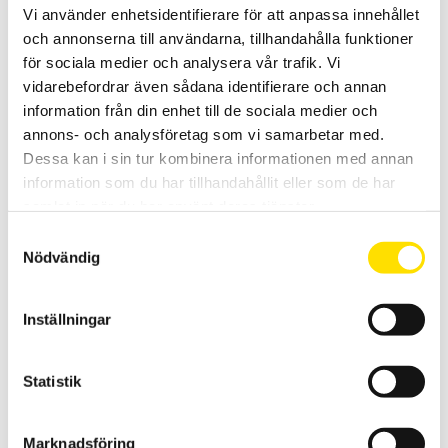
500 Nm
Vi använder enhetsidentifierare för att anpassa innehållet
KERN DB är ett manuellt digitalt provställ för exempelvis kalibrering
och annonserna till användarna, tillhandahålla funktioner
av momentnycklar, finns i kapaciteter [0,5 Nm, 1 Nm, 5 Nm, 10 Nm, 20
för sociala medier och analysera vår trafik. Vi
Nm, 50 Nm, 100 Nm, 200 Nm, 500 Nm]
vidarebefordrar även sådana identifierare och annan
information från din enhet till de sociala medier och
Prisintervall:
21,000.00
kr
–
23,900.00
kr
LÄS MER
21,000.00 kr
annons- och analysföretag som vi samarbetar med.
till
23,900.00 kr
Dessa kan i sin tur kombinera informationen med annan
information som du har tillhandahållit eller som de har
Rea!
samlat in när du har använt deras tjänster.
Samtyckesval
Nödvändig
Inställningar
Fjäderdynamometer modell 110 skala i Newton
Fjädervåg/dynamometer modell 110 är en robust fjädervåg med
gradering i kg eller Newton.
Statistik
Det
Det
490.00
kr
150.00
kr
LÄS MER
ursprungliga
nuvarande
priset
priset
Marknadsföring