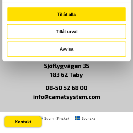
Kundundersökning
Tillåt alla
Om Oss
Tillåt urval
Kontakt
Avvisa
CA Mätsystem AB
Sjöflygvägen 35
183 62 Täby
08-50 52 68 00
info@camatsystem.com
Suomi
(
Finska
)
Svenska
Kontakt