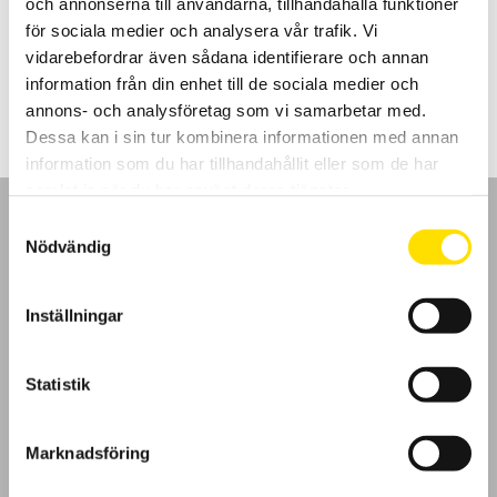
och annonserna till användarna, tillhandahålla funktioner
Mätosäkerhetsklasser 0,2s, 0,5, 1, och 3 beroende på modell.
för sociala medier och analysera vår trafik. Vi
vidarebefordrar även sådana identifierare och annan
LÄS MER
information från din enhet till de sociala medier och
annons- och analysföretag som vi samarbetar med.
Dessa kan i sin tur kombinera informationen med annan
information som du har tillhandahållit eller som de har
samlat in när du har använt deras tjänster.
Samtyckesval
Nödvändig
GDPR
Inställningar
Köpvillkor
Statistik
Cookies
Marknadsföring
Klagomål