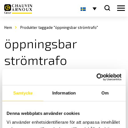
Hem
Produkter taggade "öppningsbar strömtrafo"
öppningsbar
strömtrafo
Samtycke
Information
Om
Denna webbplats använder cookies
Strömtransformatorer
Vi använder enhetsidentifierare för att anpassa innehållet
Strömtransformatorer för primära strömmar från 1 A till 6000 A.