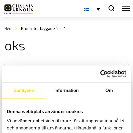
Hem
Produkter taggade "oks"
oks
Samtycke
Information
Om
Reläer från AMRA och AMRA-MTI
Denna webbplats använder cookies
AMRA är en av de ledande tillverkarna av elektromekaniska reläer
Vi använder enhetsidentifierare för att anpassa innehållet
till fast- och rullande järnvägsmaterial samt för
transformatorstationer.
och annonserna till användarna, tillhandahålla funktioner