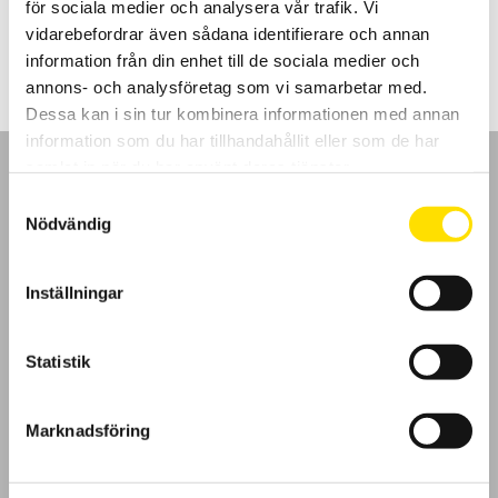
för sociala medier och analysera vår trafik. Vi
LÄS MER
vidarebefordrar även sådana identifierare och annan
information från din enhet till de sociala medier och
annons- och analysföretag som vi samarbetar med.
Dessa kan i sin tur kombinera informationen med annan
information som du har tillhandahållit eller som de har
samlat in när du har använt deras tjänster.
Samtyckesval
Nödvändig
GDPR
Inställningar
Köpvillkor
Statistik
Cookies
Klagomål
Marknadsföring
Kundundersökning