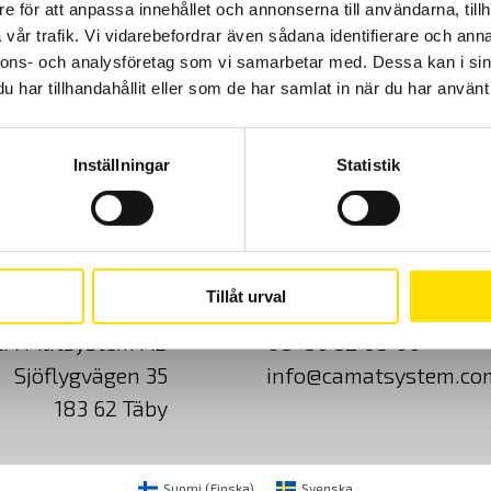
e för att anpassa innehållet och annonserna till användarna, tillh
vår trafik. Vi vidarebefordrar även sådana identifierare och anna
nnons- och analysföretag som vi samarbetar med. Dessa kan i sin
har tillhandahållit eller som de har samlat in när du har använt 
Inställningar
Statistik
Cookies
Klagomål
Kundundersökni
Tillåt urval
CA Mätsystem AB
08-50 52 68 00
Sjöflygvägen 35
info@camatsystem.co
183 62 Täby
Suomi
(
Finska
)
Svenska