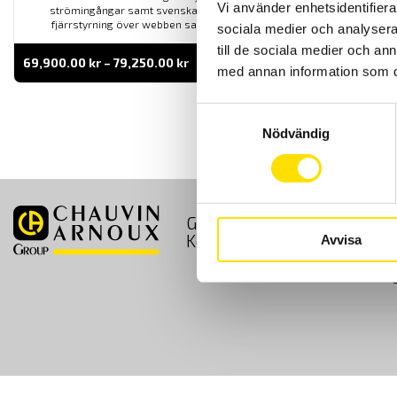
Vi använder enhetsidentifierar
strömingångar samt svenska menyer. Med VNC funktion för
fjärrstyrning över webben samt flexibel minneshantering.
sociala medier och analysera 
till de sociala medier och a
Prisintervall:
69,900.00
kr
–
79,250.00
kr
LÄS MER
med annan information som du 
69,900.00 kr
till
79,250.00 kr
Samtyckesval
Nödvändig
GDPR
Köpvillkor
Kontakt
Avvisa