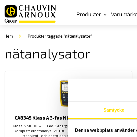
Produkter
Varumärk
Hem
Produkter taggade "nätanalysator"
nätanalysator
Samtycke
CA8345 Klass A 3-fas Nät- och energianalysator
Klass A 61000-4-30 ed 3 energianalysator med inbyggd GPS för
Denna webbplats använder 
komplett elnätanalys. AC+DC TRMS mätning för motorstarter-
transient- och energianalys med 5 spännings- och 4