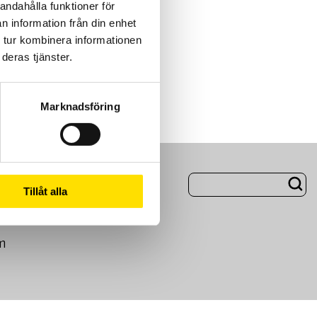
andahålla funktioner för
n information från din enhet
 tur kombinera informationen
deras tjänster.
Marknadsföring
ng
Om Oss
Tillåt alla
m