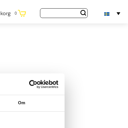
ukorg
0
Om