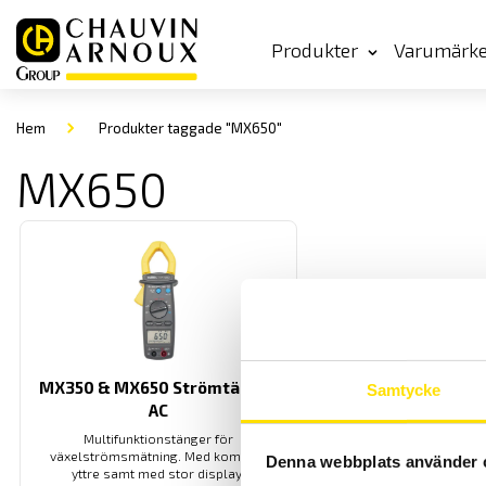
Produkter
Varumärk
Hem
Produkter taggade "MX650"
MX650
MX350 & MX650 Strömtänger
Samtycke
AC
Multifunktionstänger för
växelströmsmätning. Med kompakt
Denna webbplats använder 
yttre samt med stor display.