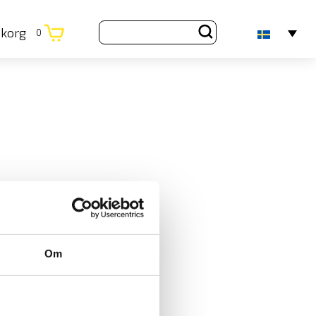
ukorg
0
Om