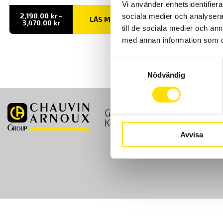
Vi använder enhetsidentifierar
2,190.00
kr
–
sociala medier och analysera 
LÄS MER
Prisintervall:
3,470.00
kr
till de sociala medier och a
2,190.00 kr
till
med annan information som du 
3,470.00 kr
Samtyckesval
Nödvändig
GDPR
Köpvillkor
Kontakt
Avvisa