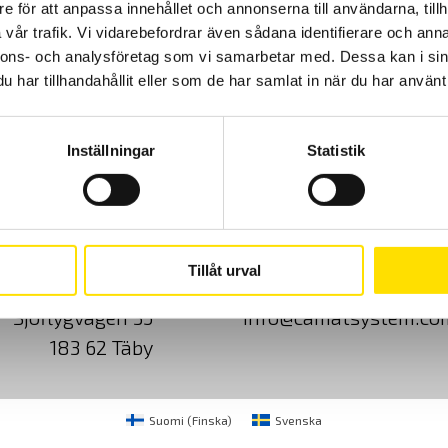
e för att anpassa innehållet och annonserna till användarna, tillh
vår trafik. Vi vidarebefordrar även sådana identifierare och anna
nnons- och analysföretag som vi samarbetar med. Dessa kan i sin
har tillhandahållit eller som de har samlat in när du har använt 
Inställningar
Statistik
Cookies
Klagomål
Kundundersökni
Tillåt urval
CA Mätsystem AB
08-50 52 68 00
Sjöflygvägen 35
info@camatsystem.co
183 62 Täby
Suomi
(
Finska
)
Svenska