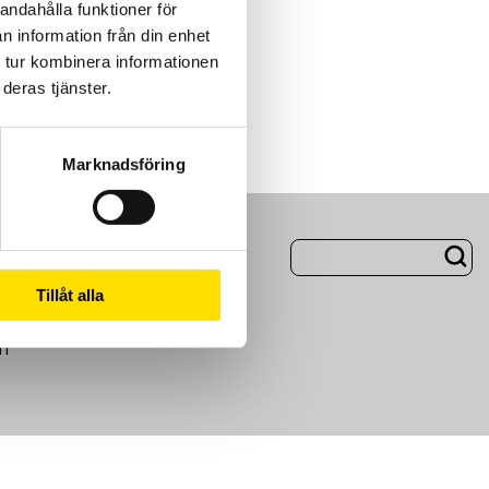
andahålla funktioner för
n information från din enhet
 tur kombinera informationen
deras tjänster.
Marknadsföring
ng
Om Oss
Tillåt alla
m