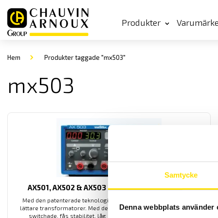
Produkter
Varumärk
Hem
Produkter taggade "mx503"
mx503
Samtycke
AX501, AX502 & AX503 Likspänningsaggregat
Med den patenterade teknologin från Metrix fås effektivare och
Denna webbplats använder 
lättare transformatorer. Med dessa linjära aggregat, som inte är
switchade, fås stabilitet, låg ljudnivå samt snabb uppstart.