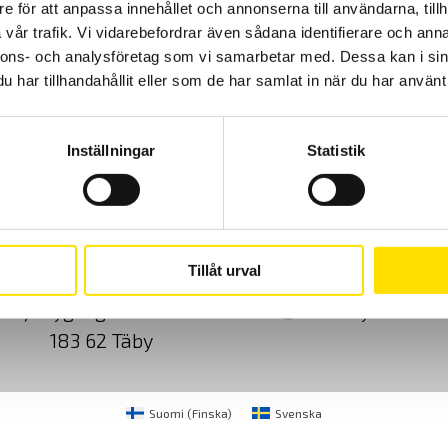
e för att anpassa innehållet och annonserna till användarna, tillh
vår trafik. Vi vidarebefordrar även sådana identifierare och anna
nnons- och analysföretag som vi samarbetar med. Dessa kan i sin
har tillhandahållit eller som de har samlat in när du har använt 
Inställningar
Statistik
Cookies
Klagomål
Kundundersökni
Tillåt urval
CA Mätsystem AB
08-50 52 68 00
Sjöflygvägen 35
info@camatsystem.co
183 62 Täby
Suomi
(
Finska
)
Svenska