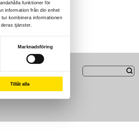
andahålla funktioner för
n information från din enhet
 tur kombinera informationen
deras tjänster.
Marknadsföring
ng
Om Oss
Tillåt alla
m