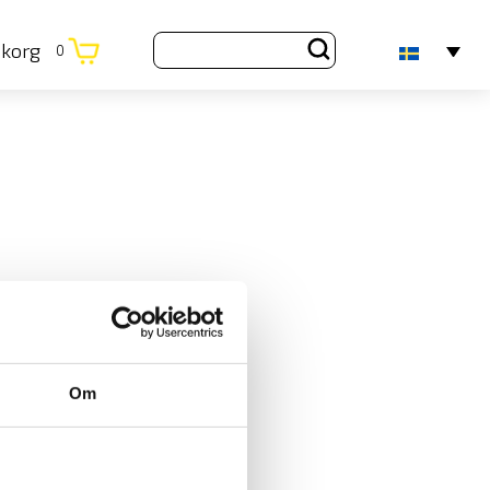
ukorg
0
Om