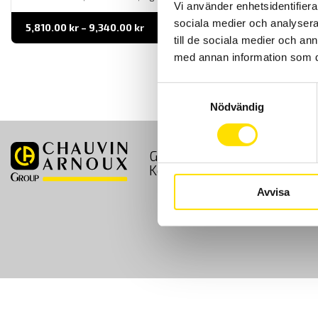
Vi använder enhetsidentifierar
sociala medier och analysera 
Prisintervall:
5,810.00
kr
–
9,340.00
kr
LÄS MER
5,810.00 kr
till de sociala medier och a
till
9,340.00 kr
med annan information som du 
Samtyckesval
Nödvändig
GDPR
Köpvillkor
Kontakt
Avvisa