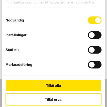
information som du har tillhandahållit eller som de har
samlat in när du har använt deras tjänster.
Samtyckesval
Nödvändig
MTX3290 & MTX3291 ASYC IV med dubbeldisplay
Inställningar
MTX är en AC+DC TRMS mätande samt IP67 vattentät
multimeterserie med dubbeldisplay och lägsta mätosäkerhet. Med
lågimpedansområde på spänning.
Statistik
Prisintervall:
4,295.00
kr
–
5,995.00
kr
LÄS MER
4,295.00 kr
till
Marknadsföring
5,995.00 kr
Tillåt alla
Tillåt urval