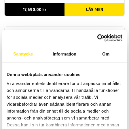
17,690.00
kr
LÄS MER
Samtycke
Information
Om
MTX202, MTX203 & MTX 204 Digitala multimetrar
Denna webbplats använder cookies
Mångsidiga multimetrar med inbyggd ficklampa och IP54 kapsling
Vi använder enhetsidentifierare för att anpassa innehållet
för användning i temperaturområdet -20…+55°C. Modell MTX204 är
AC+DC TRMS, alla dessa modeller har valbart lågimpedansområde
och annonserna till användarna, tillhandahålla funktioner
på spänning.
för sociala medier och analysera vår trafik. Vi
vidarebefordrar även sådana identifierare och annan
Prisintervall:
1,950.00
kr
–
2,990.00
kr
LÄS MER
1,950.00 kr
information från din enhet till de sociala medier och
till
2,990.00 kr
annons- och analysföretag som vi samarbetar med.
Dessa kan i sin tur kombinera informationen med annan