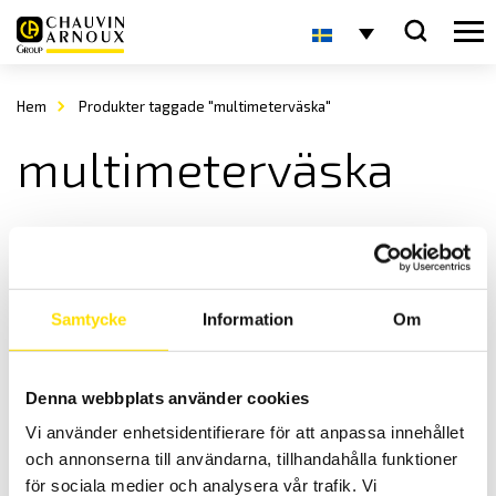
Hem
Produkter taggade "multimeterväska"
multimeterväska
Samtycke
Information
Om
Denna webbplats använder cookies
Tillbehör till mätinstrument, väskor
Vi använder enhetsidentifierare för att anpassa innehållet
Hårda väskor med skuminredning för alla mätinstrument.
och annonserna till användarna, tillhandahålla funktioner
Prisintervall:
720.00
kr
–
1,415.00
kr
LÄS MER
för sociala medier och analysera vår trafik. Vi
720.00 kr