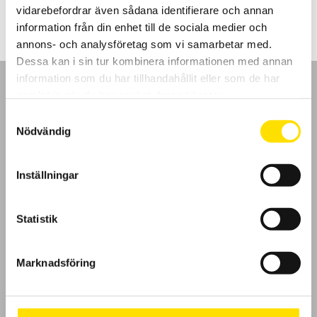
till
vidarebefordrar även sådana identifierare och annan
1,415.00 kr
information från din enhet till de sociala medier och
annons- och analysföretag som vi samarbetar med.
Dessa kan i sin tur kombinera informationen med annan
information som du har tillhandahållit eller som de har
samlat in när du har använt deras tjänster.
Samtyckesval
Nödvändig
GDPR
Inställningar
Köpvillkor
Cookies
Statistik
Klagomål
Marknadsföring
Kundundersökning